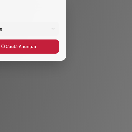
e
Caută Anunțuri