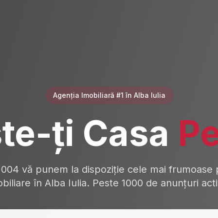
Agenția Imobiliară #1 în Alba Iulia
te-ți Casa
Pe
2004 vă punem la dispoziție cele mai frumoase p
biliare în Alba Iulia. Peste 1000 de anunțuri act