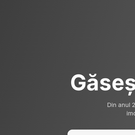
Găseș
Din anul 
imo