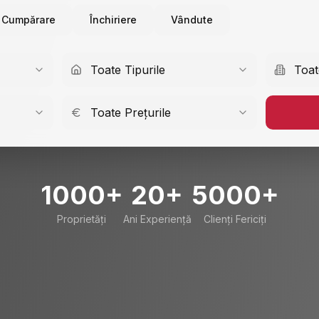
Cumpărare
Închiriere
Vândute
Toate Tipurile
Toat
Toate Prețurile
1000+
20+
5000+
Proprietăți
Ani Experiență
Clienți Fericiți