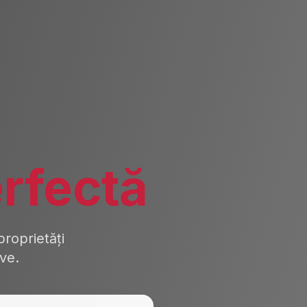
rfectă
roprietăți
ive.