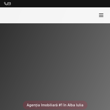
Acasă
Proprietăți
Despre Noi
Contact
Agenția Imobiliară #1 în Alba Iulia