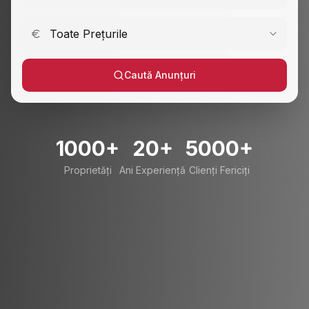
Toate Prețurile
Caută Anunțuri
1000+
20+
5000+
Proprietăți
Ani Experiență
Clienți Fericiți