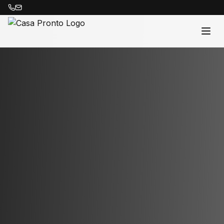
Acasă
Proprietăți
Despre Noi
Contact