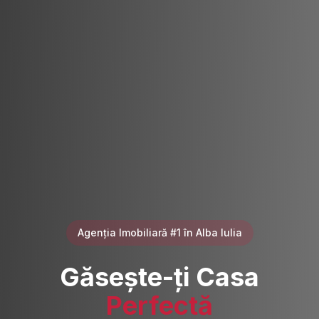
Agenția Imobiliară #1 în Alba Iulia
Găsește-ți Casa
Perfectă