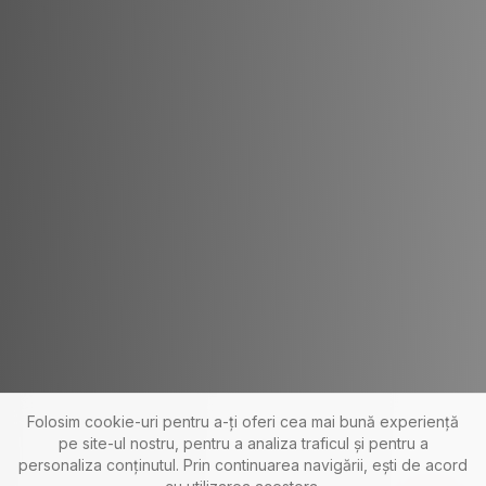
Folosim cookie-uri pentru a-ți oferi cea mai bună experiență
pe site-ul nostru, pentru a analiza traficul și pentru a
personaliza conținutul. Prin continuarea navigării, ești de acord