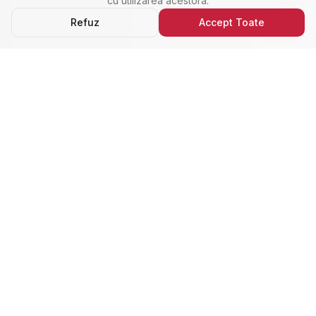
cu utilizarea acestora.
Refuz
Accept Toate
Ultimele Anunțuri
Cele Mai Noi Proprietăți
Cele mai recente anunțuri imobiliare din Alba Iulia,
adăugate de curând.
Închiriere
Nou