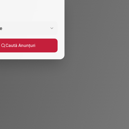
e
Caută Anunțuri