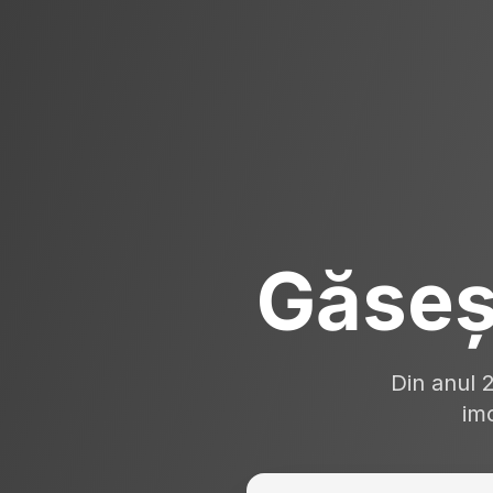
Găseș
Din anul 
imo