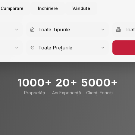
Cumpărare
Închiriere
Vândute
Toate Tipurile
Toat
Toate Prețurile
1000+
20+
5000+
Proprietăți
Ani Experiență
Clienți Fericiți