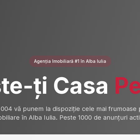
Agenția Imobiliară #1 în Alba Iulia
te-ți Casa
Pe
2004 vă punem la dispoziție cele mai frumoase p
biliare în Alba Iulia. Peste 1000 de anunțuri act