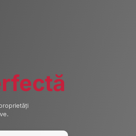
rfectă
roprietăți
ive.