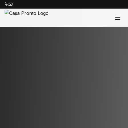
Acasă
Proprietăți
Despre Noi
Contact