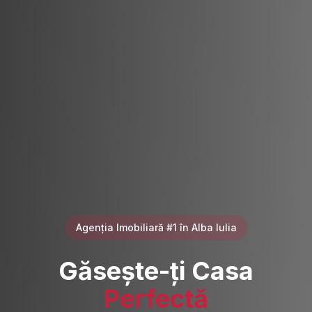
Agenția Imobiliară #1 în Alba Iulia
Găsește-ți Casa
Perfectă