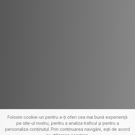
Folosim cookie-uri pentru a-ți oferi cea mai bună experiență
pe site-ul nostru, pentru a analiza traficul și pentru a
personaliza conținutul. Prin continuarea navigării, ești de acord