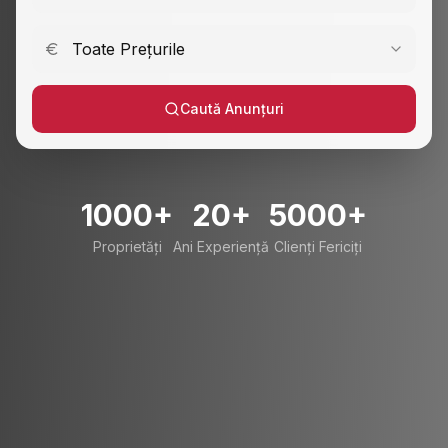
Toate Prețurile
Caută Anunțuri
1000+
20+
5000+
Proprietăți
Ani Experiență
Clienți Fericiți