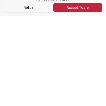
cu utilizarea acestora.
Refuz
Accept Toate
Ultimele Anunțuri
Cele Mai Noi Proprietăți
Cele mai recente anunțuri imobiliare din Alba Iulia,
adăugate de curând.
Închiriere
Nou