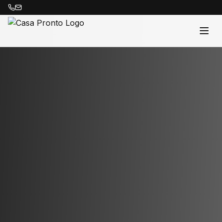
Acasă
Proprietăți
Despre Noi
Contact