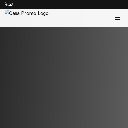
Acasă
Proprietăți
Despre Noi
Contact