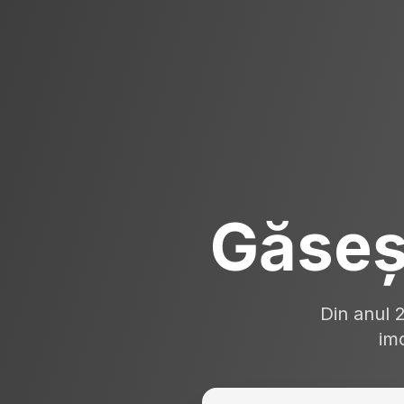
Găseș
Din anul 
imo