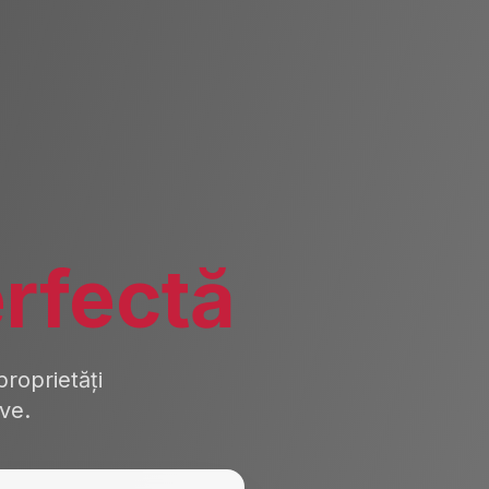
rfectă
roprietăți
ive.