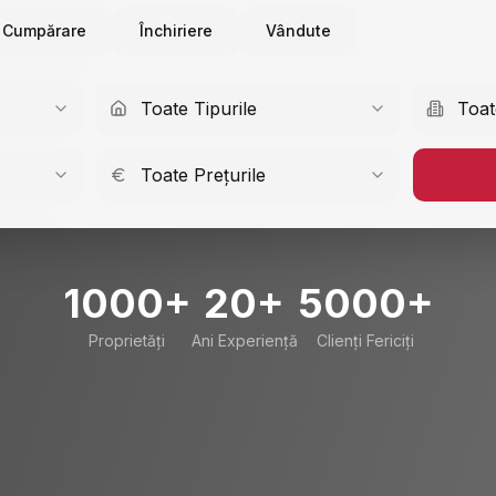
Cumpărare
Închiriere
Vândute
Toate Tipurile
Toat
Toate Prețurile
1000+
20+
5000+
Proprietăți
Ani Experiență
Clienți Fericiți