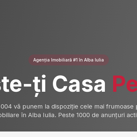
Agenția Imobiliară #1 în Alba Iulia
te-ți Casa
Pe
2004 vă punem la dispoziție cele mai frumoase p
biliare în Alba Iulia. Peste 1000 de anunțuri act