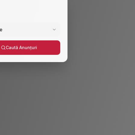
e
Caută Anunțuri