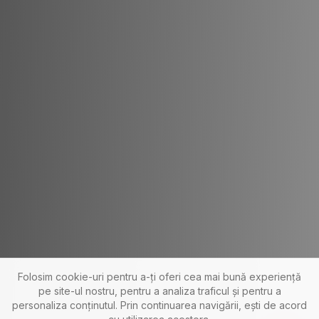
Folosim cookie-uri pentru a-ți oferi cea mai bună experiență
pe site-ul nostru, pentru a analiza traficul și pentru a
personaliza conținutul. Prin continuarea navigării, ești de acord