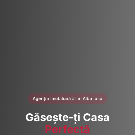
Agenția Imobiliară #1 în Alba Iulia
Găsește-ți Casa
Perfectă