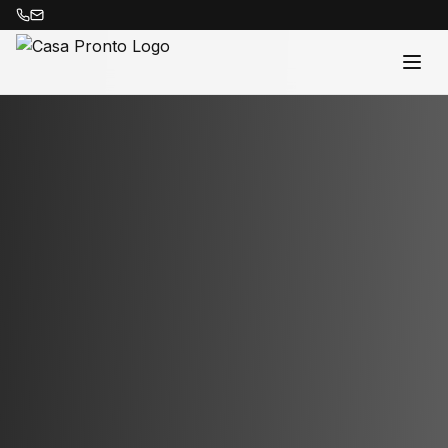
Acasă
Proprietăți
Despre Noi
Contact