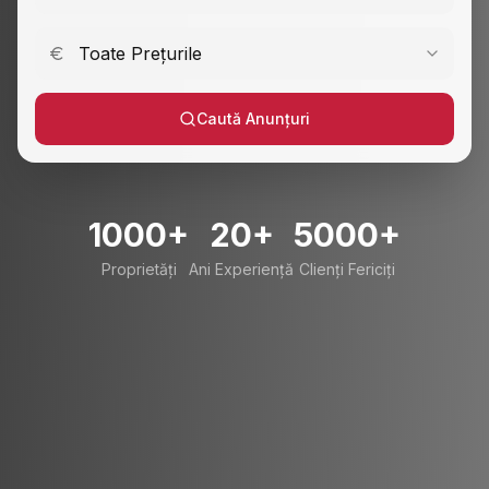
Toate Prețurile
Caută Anunțuri
1000+
20+
5000+
Proprietăți
Ani Experiență
Clienți Fericiți