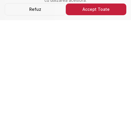
cu utilizarea acestora.
Refuz
Accept Toate
Ultimele Anunțuri
Cele Mai Noi Proprietăți
Cele mai recente anunțuri imobiliare din Alba Iulia,
adăugate de curând.
Închiriere
Nou