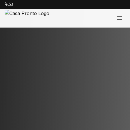
Acasă
Proprietăți
Despre Noi
Contact