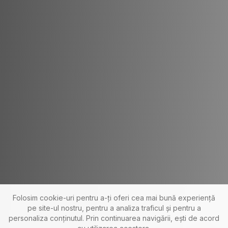
Folosim cookie-uri pentru a-ți oferi cea mai bună experiență
pe site-ul nostru, pentru a analiza traficul și pentru a
personaliza conținutul. Prin continuarea navigării, ești de acord