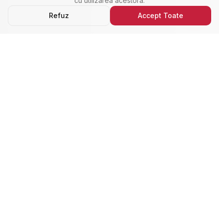
cu utilizarea acestora.
Refuz
Accept Toate
Ultimele Anunțuri
Cele Mai Noi Proprietăți
Cele mai recente anunțuri imobiliare din Alba Iulia,
adăugate de curând.
Închiriere
Nou