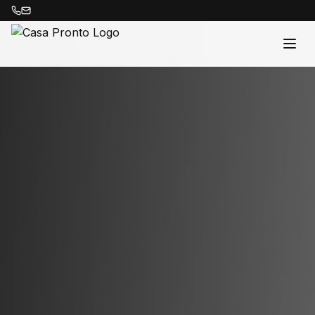
Acasă
Proprietăți
Despre Noi
Contact