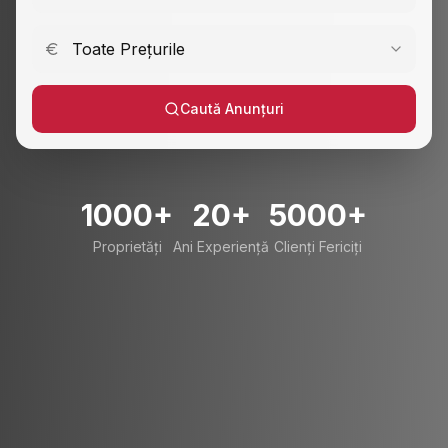
Toate Prețurile
Caută Anunțuri
1000+
20+
5000+
Proprietăți
Ani Experiență
Clienți Fericiți