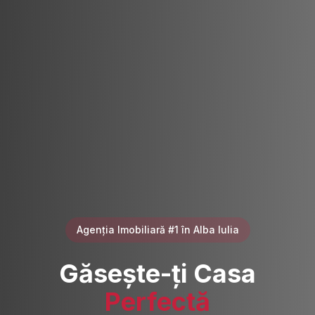
Agenția Imobiliară #1 în Alba Iulia
Găsește-ți Casa
Perfectă