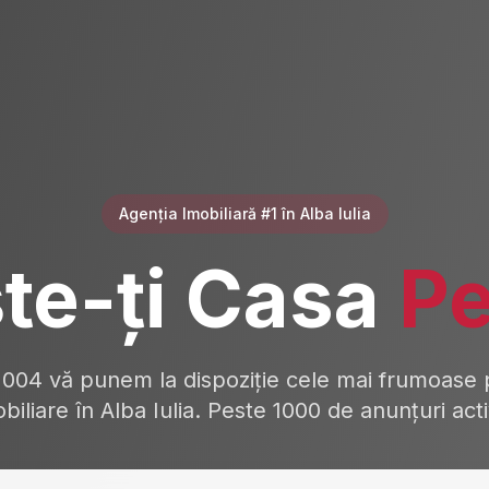
Agenția Imobiliară #1 în Alba Iulia
te-ți Casa
Pe
2004 vă punem la dispoziție cele mai frumoase p
biliare în Alba Iulia. Peste 1000 de anunțuri act