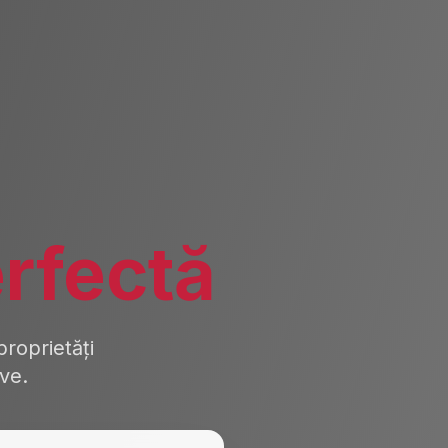
rfectă
roprietăți
ive.