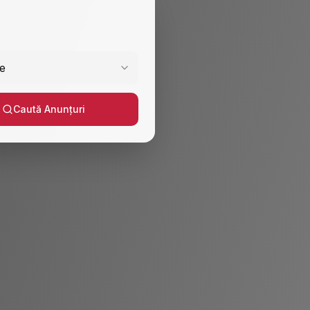
e
Caută Anunțuri