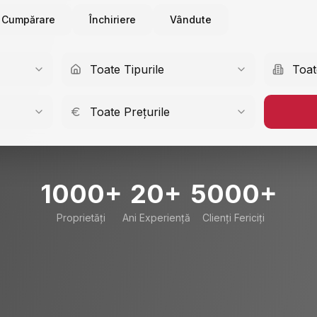
Cumpărare
Închiriere
Vândute
Toate Tipurile
Toat
Toate Prețurile
1000+
20+
5000+
Proprietăți
Ani Experiență
Clienți Fericiți