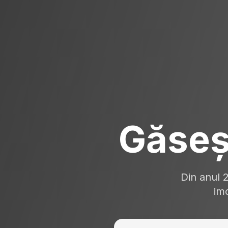
Găseș
Din anul 
imo