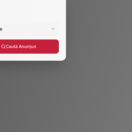
e
Caută Anunțuri