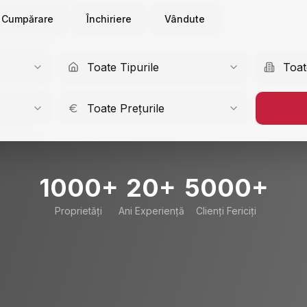
Cumpărare
Închiriere
Vândute
Toate Tipurile
Toat
Toate Prețurile
1000+
20+
5000+
Proprietăți
Ani Experiență
Clienți Fericiți