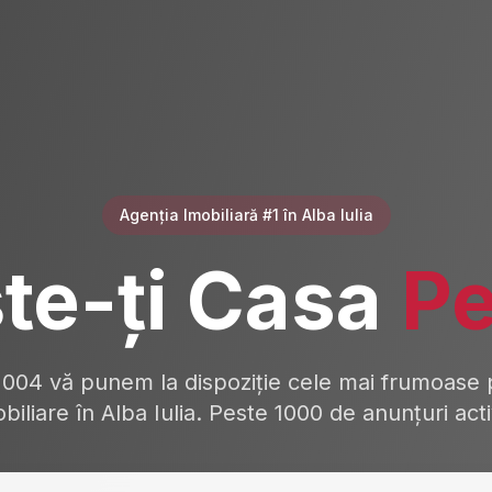
Agenția Imobiliară #1 în Alba Iulia
te-ți Casa
Pe
2004 vă punem la dispoziție cele mai frumoase p
biliare în Alba Iulia. Peste 1000 de anunțuri act