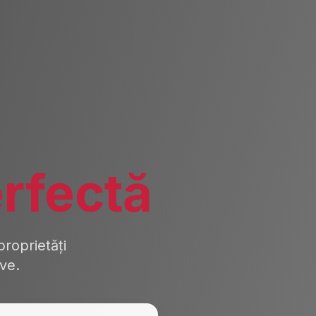
rfectă
roprietăți
ive.