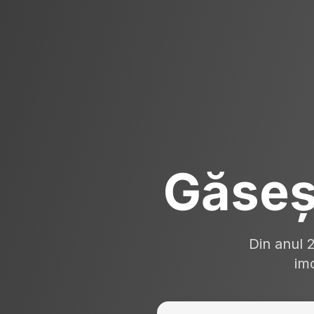
Găseș
Din anul 
imo