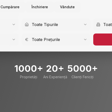
Cumpărare
Închiriere
Vândute
Toate Tipurile
Toat
Toate Prețurile
1000+
20+
5000+
Proprietăți
Ani Experiență
Clienți Fericiți