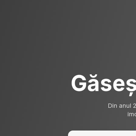
Găseș
Din anul 
imo