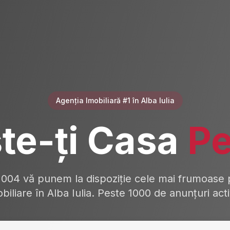
Agenția Imobiliară #1 în Alba Iulia
te-ți Casa
Pe
2004 vă punem la dispoziție cele mai frumoase p
biliare în Alba Iulia. Peste 1000 de anunțuri act