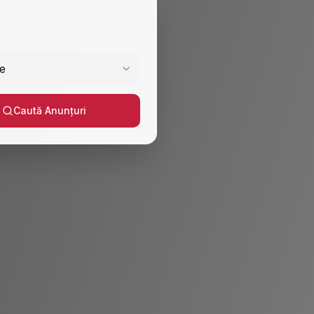
e
Caută Anunțuri