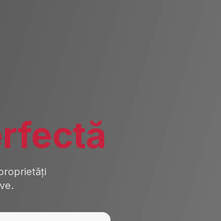
rfectă
roprietăți
ive.