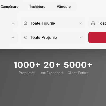
Cumpărare
Închiriere
Vândute
Toate Tipurile
Toat
Toate Prețurile
1000+
20+
5000+
Proprietăți
Ani Experiență
Clienți Fericiți