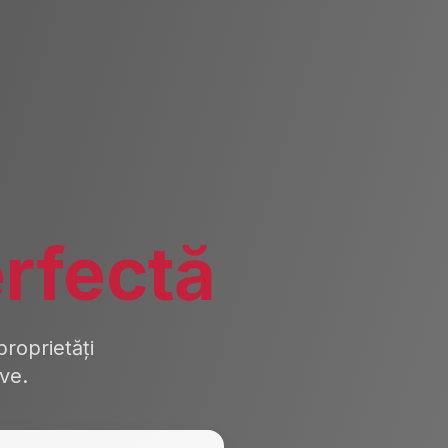
rfectă
roprietăți
ive.