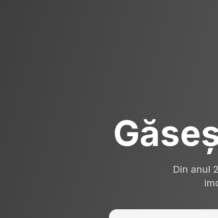
Găseș
Din anul 
imo