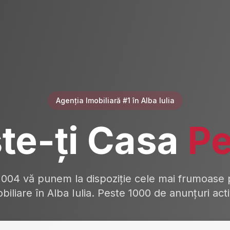
Agenția Imobiliară #1 în Alba Iulia
te-ți Casa
Pe
2004 vă punem la dispoziție cele mai frumoase p
biliare în Alba Iulia. Peste 1000 de anunțuri act