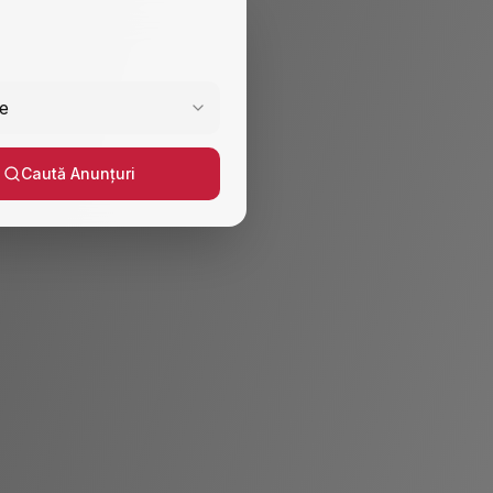
e
Caută Anunțuri