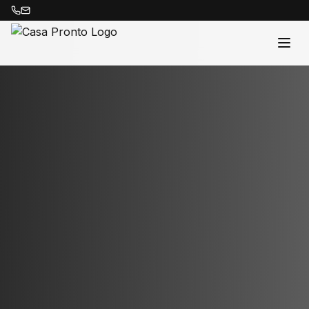
Acasă
Proprietăți
Despre Noi
Contact