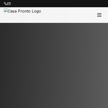
Acasă
Proprietăți
Despre Noi
Contact