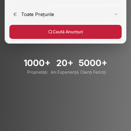
Toate Prețurile
Caută Anunțuri
1000+
20+
5000+
Proprietăți
Ani Experiență
Clienți Fericiți