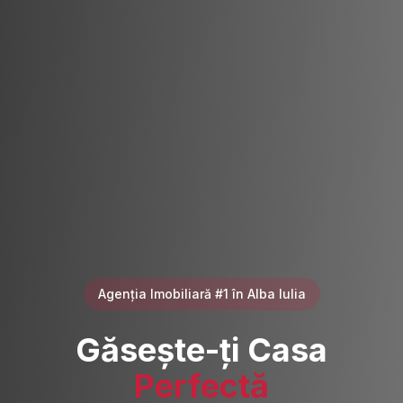
Agenția Imobiliară #1 în Alba Iulia
Găsește-ți Casa
Perfectă