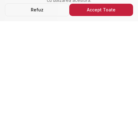
cu utilizarea acestora.
Refuz
Accept Toate
Ultimele Anunțuri
Cele Mai Noi Proprietăți
Cele mai recente anunțuri imobiliare din Alba Iulia,
adăugate de curând.
Închiriere
Nou