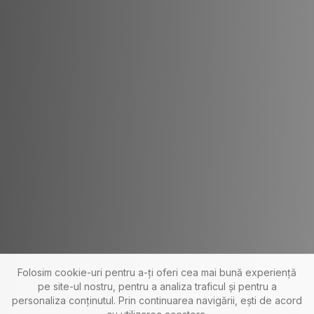
Folosim cookie-uri pentru a-ți oferi cea mai bună experiență
pe site-ul nostru, pentru a analiza traficul și pentru a
personaliza conținutul. Prin continuarea navigării, ești de acord