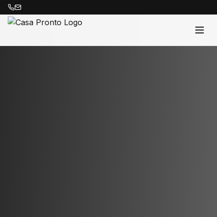
Acasă
Proprietăți
Despre Noi
Contact