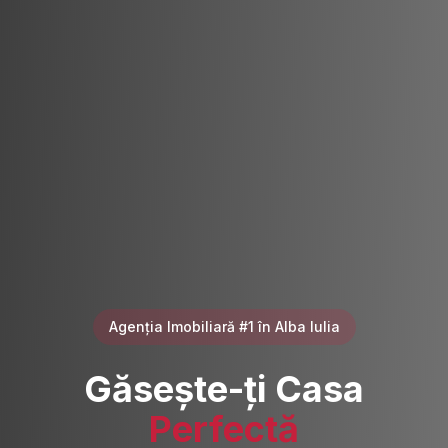
Agenția Imobiliară #1 în Alba Iulia
Găsește-ți Casa
Perfectă