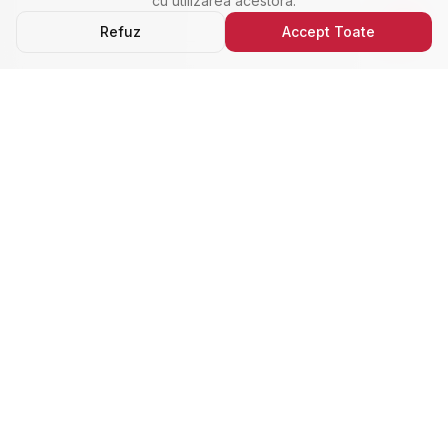
cu utilizarea acestora.
Refuz
Accept Toate
Ultimele Anunțuri
Cele Mai Noi Proprietăți
Cele mai recente anunțuri imobiliare din Alba Iulia,
adăugate de curând.
Închiriere
Nou