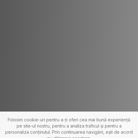
Folosim cookie-uri pentru a-ți oferi cea mai bună experiență
pe site-ul nostru, pentru a analiza traficul și pentru a
personaliza conținutul. Prin continuarea navigării, ești de acord