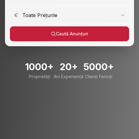
Toate Prețurile
Caută Anunțuri
1000+
20+
5000+
Proprietăți
Ani Experiență
Clienți Fericiți