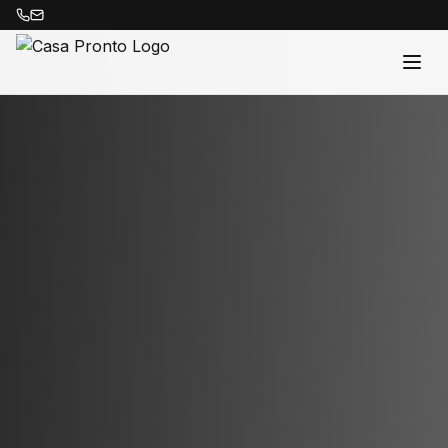
Acasă
Proprietăți
Despre Noi
Contact