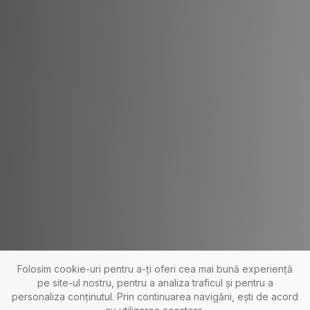
Folosim cookie-uri pentru a-ți oferi cea mai bună experiență
pe site-ul nostru, pentru a analiza traficul și pentru a
personaliza conținutul. Prin continuarea navigării, ești de acord