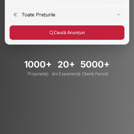
Toate Prețurile
Caută Anunțuri
1000+
20+
5000+
Proprietăți
Ani Experiență
Clienți Fericiți