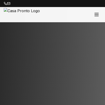
Acasă
Proprietăți
Despre Noi
Contact