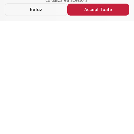
cu utilizarea acestora.
Refuz
Accept Toate
Ultimele Anunțuri
Cele Mai Noi Proprietăți
Cele mai recente anunțuri imobiliare din Alba Iulia,
adăugate de curând.
Închiriere
Nou