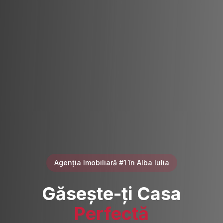
Agenția Imobiliară #1 în Alba Iulia
Găsește-ți Casa
Perfectă