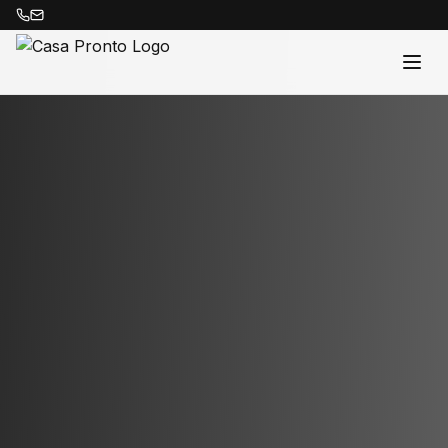
Acasă
Proprietăți
Despre Noi
Contact