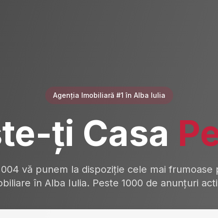
Agenția Imobiliară #1 în Alba Iulia
te-ți Casa
Pe
2004 vă punem la dispoziție cele mai frumoase p
biliare în Alba Iulia. Peste 1000 de anunțuri act