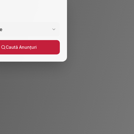
e
Caută Anunțuri