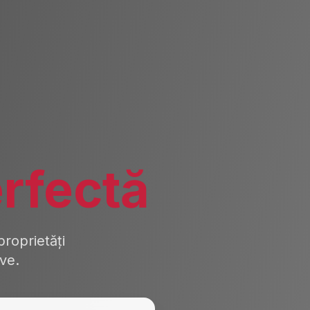
rfectă
roprietăți
ive.