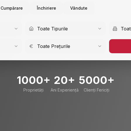
Cumpărare
Închiriere
Vândute
Toate Tipurile
Toat
Toate Prețurile
1000+
20+
5000+
Proprietăți
Ani Experiență
Clienți Fericiți