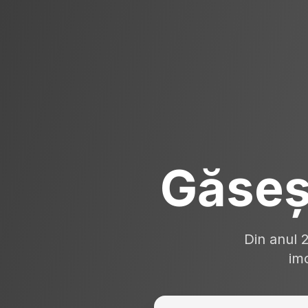
Găseș
Din anul 
imo