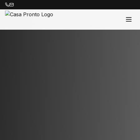
Acasă
Proprietăți
Despre Noi
Contact