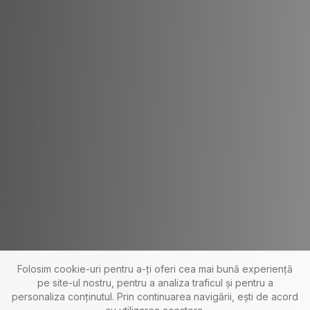
Folosim cookie-uri pentru a-ți oferi cea mai bună experiență
pe site-ul nostru, pentru a analiza traficul și pentru a
personaliza conținutul. Prin continuarea navigării, ești de acord