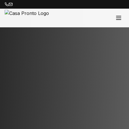
Acasă
Proprietăți
Despre Noi
Contact