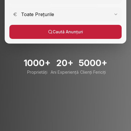
Toate Prețurile
Caută Anunțuri
1000+
20+
5000+
Proprietăți
Ani Experiență
Clienți Fericiți