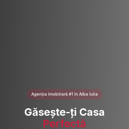
Agenția Imobiliară #1 în Alba Iulia
Găsește-ți Casa
Perfectă