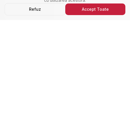
cu utilizarea acestora.
Refuz
Accept Toate
Ultimele Anunțuri
Cele Mai Noi Proprietăți
Cele mai recente anunțuri imobiliare din Alba Iulia,
adăugate de curând.
Închiriere
Nou