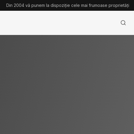
Din 2004 vă punem la dispoziție cele mai frumoase proprietăți
Vânzare
Nou