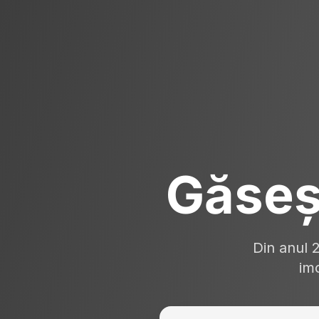
Găseș
Din anul 
imo