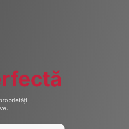
rfectă
roprietăți
ive.