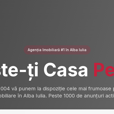
Agenția Imobiliară #1 în Alba Iulia
te-ți Casa
Pe
2004 vă punem la dispoziție cele mai frumoase p
biliare în Alba Iulia. Peste 1000 de anunțuri act