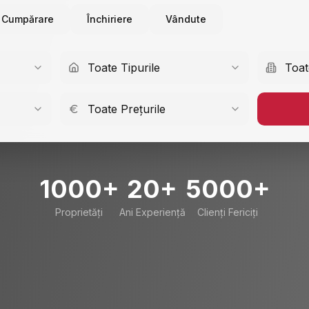
Cumpărare
Închiriere
Vândute
Toate Tipurile
Toat
Toate Prețurile
1000+
20+
5000+
Proprietăți
Ani Experiență
Clienți Fericiți