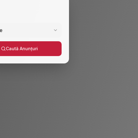
e
Caută Anunțuri