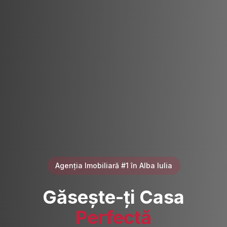
Agenția Imobiliară #1 în Alba Iulia
Găsește-ți Casa
Perfectă