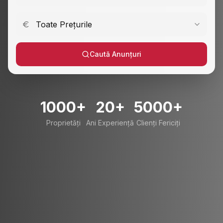
Toate Prețurile
Caută Anunțuri
1000+
20+
5000+
Proprietăți
Ani Experiență
Clienți Fericiți