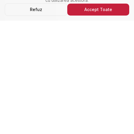
cu utilizarea acestora.
Refuz
Accept Toate
Ultimele Anunțuri
Cele Mai Noi Proprietăți
Cele mai recente anunțuri imobiliare din Alba Iulia,
adăugate de curând.
Închiriere
Nou