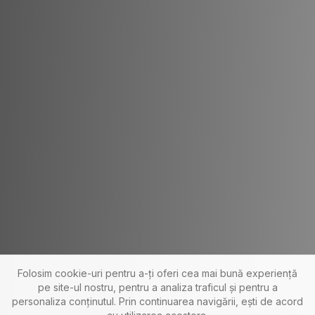
Folosim cookie-uri pentru a-ți oferi cea mai bună experiență
pe site-ul nostru, pentru a analiza traficul și pentru a
personaliza conținutul. Prin continuarea navigării, ești de acord