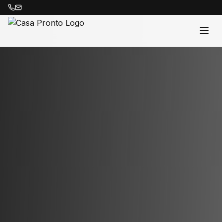
Acasă
Proprietăți
Despre Noi
Contact