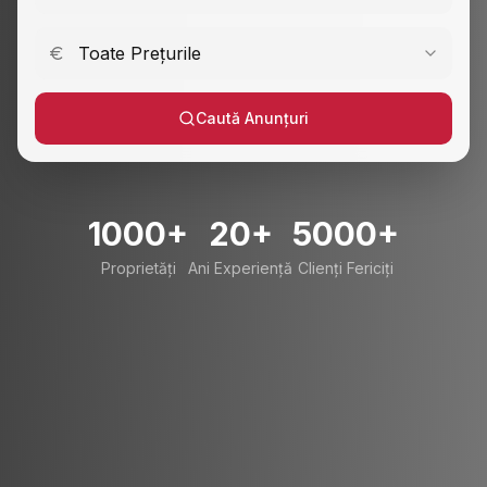
Toate Prețurile
Caută Anunțuri
1000+
20+
5000+
Proprietăți
Ani Experiență
Clienți Fericiți