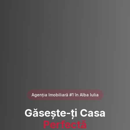
Agenția Imobiliară #1 în Alba Iulia
Găsește-ți Casa
Perfectă