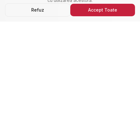
cu utilizarea acestora.
Refuz
Accept Toate
Ultimele Anunțuri
Cele Mai Noi Proprietăți
Cele mai recente anunțuri imobiliare din Alba Iulia,
adăugate de curând.
Închiriere
Nou