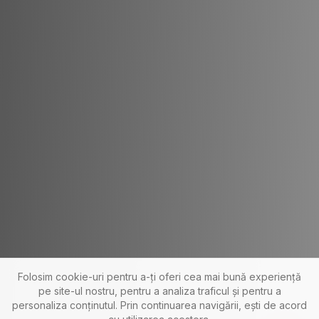
Folosim cookie-uri pentru a-ți oferi cea mai bună experiență
pe site-ul nostru, pentru a analiza traficul și pentru a
personaliza conținutul. Prin continuarea navigării, ești de acord