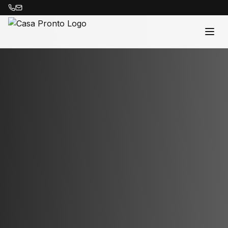
Acasă
Proprietăți
Despre Noi
Contact