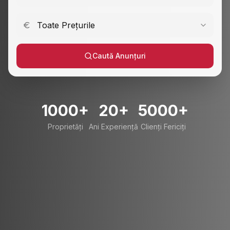
Toate Prețurile
Caută Anunțuri
1000+
20+
5000+
Proprietăți
Ani Experiență
Clienți Fericiți