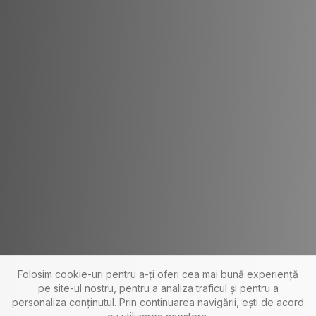
Folosim cookie-uri pentru a-ți oferi cea mai bună experiență
pe site-ul nostru, pentru a analiza traficul și pentru a
personaliza conținutul. Prin continuarea navigării, ești de acord