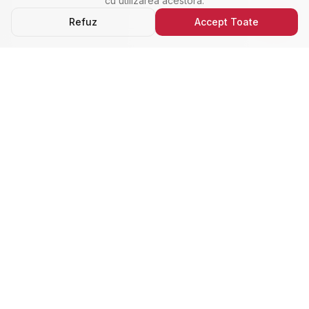
cu utilizarea acestora.
Refuz
Accept Toate
Ultimele Anunțuri
Cele Mai Noi Proprietăți
Cele mai recente anunțuri imobiliare din Alba Iulia,
adăugate de curând.
Închiriere
Nou