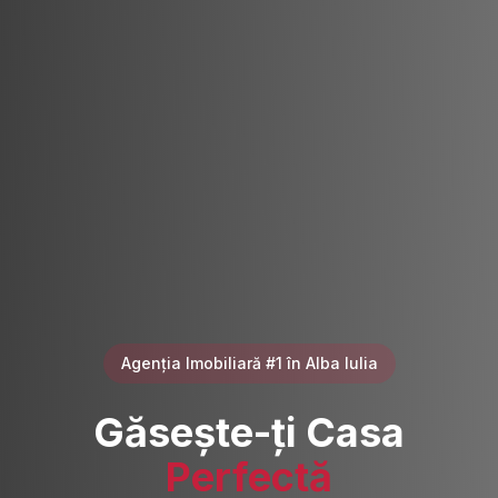
Agenția Imobiliară #1 în Alba Iulia
Găsește-ți Casa
Perfectă