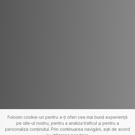
Folosim cookie-uri pentru a-ți oferi cea mai bună experiență
pe site-ul nostru, pentru a analiza traficul și pentru a
personaliza conținutul. Prin continuarea navigării, ești de acord