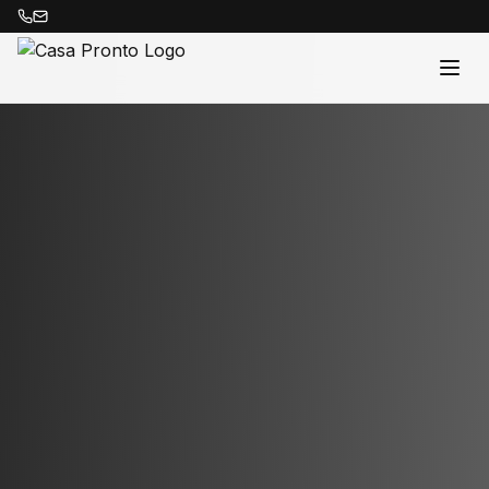
Acasă
Proprietăți
Despre Noi
Contact