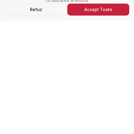
cu utilizarea acestora.
Refuz
Accept Toate
Ultimele Anunțuri
Cele Mai Noi Proprietăți
Cele mai recente anunțuri imobiliare din Alba Iulia,
adăugate de curând.
Închiriere
Nou