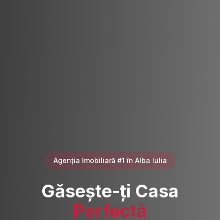
Agenția Imobiliară #1 în Alba Iulia
Găsește-ți Casa
Perfectă