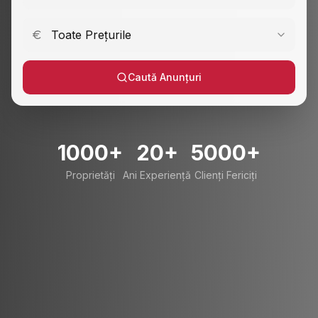
Toate Prețurile
Caută Anunțuri
1000+
20+
5000+
Proprietăți
Ani Experiență
Clienți Fericiți