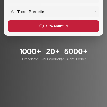
Toate Prețurile
Caută Anunțuri
1000+
20+
5000+
Proprietăți
Ani Experiență
Clienți Fericiți