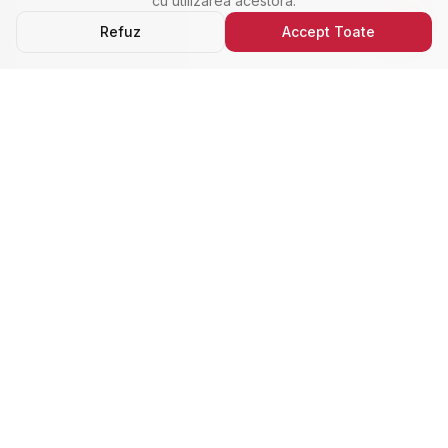
cu utilizarea acestora.
Refuz
Accept Toate
Ultimele Anunțuri
Cele Mai Noi Proprietăți
Cele mai recente anunțuri imobiliare din Alba Iulia,
adăugate de curând.
Închiriere
Nou