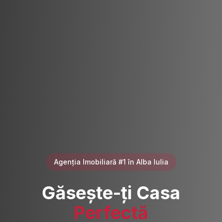
Agenția Imobiliară #1 în Alba Iulia
Găsește-ți Casa
Perfectă