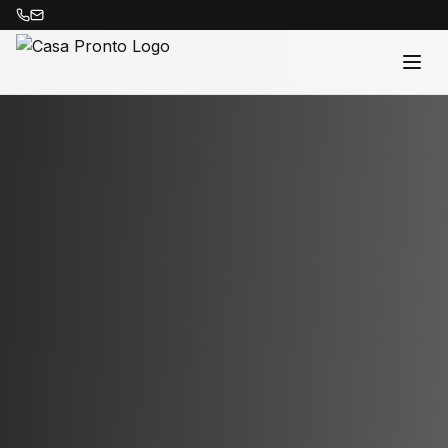
Acasă
Proprietăți
Despre Noi
Contact