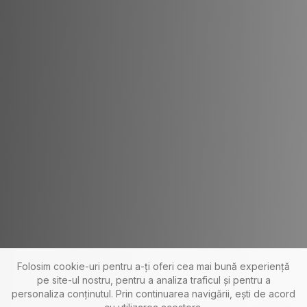
Folosim cookie-uri pentru a-ți oferi cea mai bună experiență
pe site-ul nostru, pentru a analiza traficul și pentru a
personaliza conținutul. Prin continuarea navigării, ești de acord