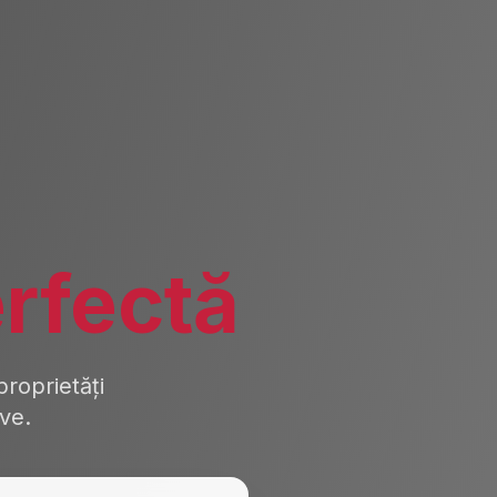
rfectă
roprietăți
ive.