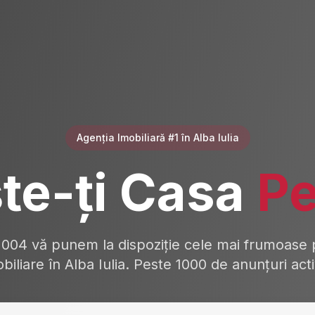
Agenția Imobiliară #1 în Alba Iulia
te-ți Casa
Pe
2004 vă punem la dispoziție cele mai frumoase p
biliare în Alba Iulia. Peste 1000 de anunțuri act