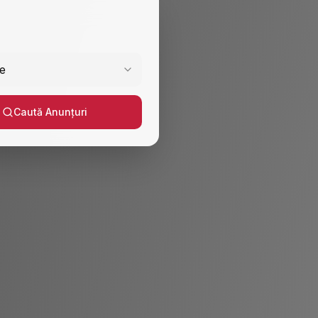
e
Caută Anunțuri