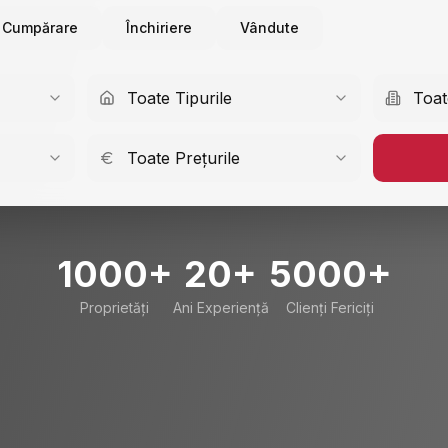
Cumpărare
Închiriere
Vândute
Toate Tipurile
Toat
Toate Prețurile
1000+
20+
5000+
Proprietăți
Ani Experiență
Clienți Fericiți