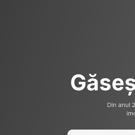
Găseș
Din anul 
imo