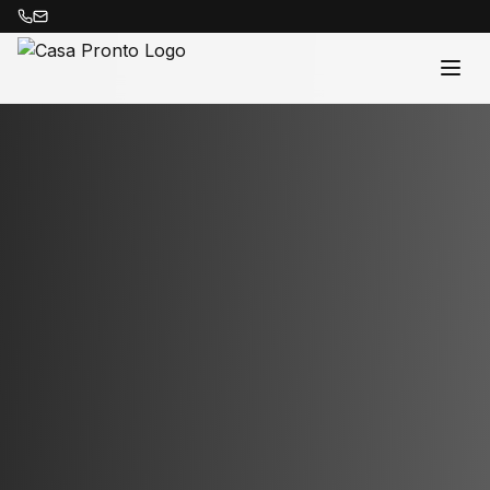
Acasă
Proprietăți
Despre Noi
Contact