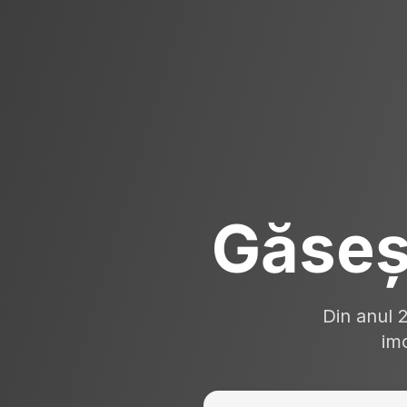
Găseș
Din anul 
imo