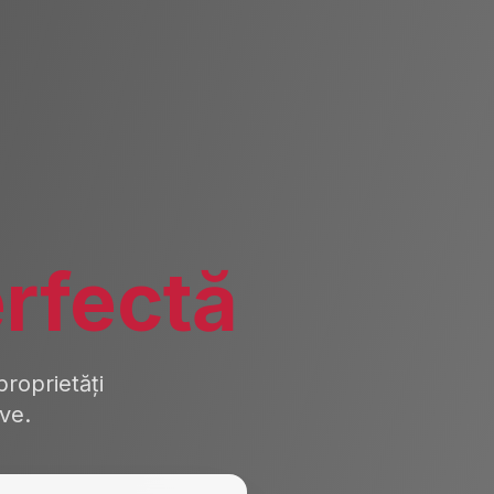
rfectă
roprietăți
ive.