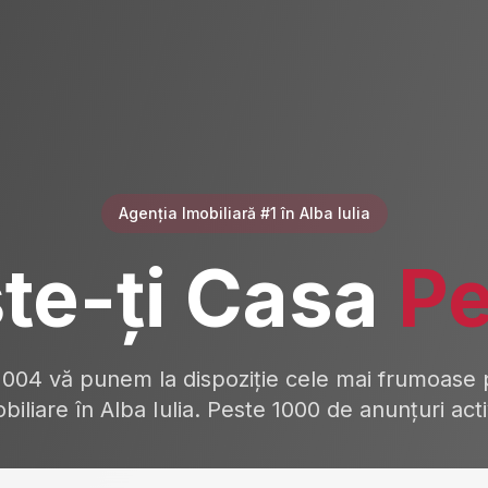
Agenția Imobiliară #1 în Alba Iulia
te-ți Casa
Pe
2004 vă punem la dispoziție cele mai frumoase p
biliare în Alba Iulia. Peste 1000 de anunțuri act