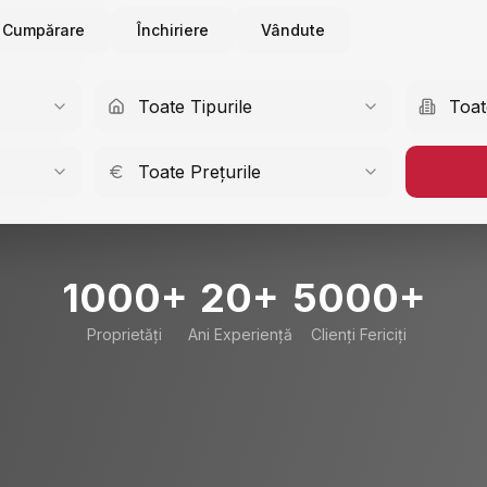
Cumpărare
Închiriere
Vândute
Toate Tipurile
Toat
Toate Prețurile
1000+
20+
5000+
Proprietăți
Ani Experiență
Clienți Fericiți