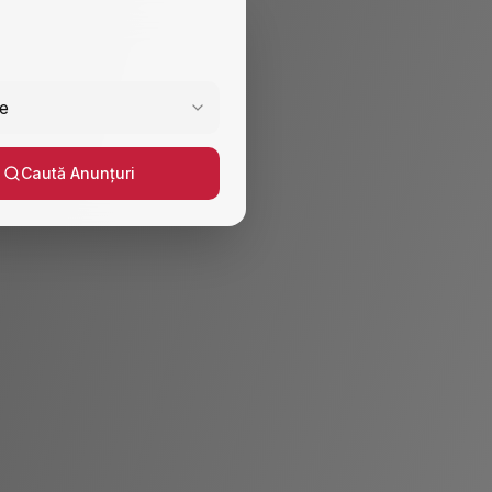
e
Caută Anunțuri