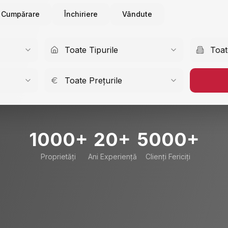
Cumpărare
Închiriere
Vândute
Toate Tipurile
Toat
Toate Prețurile
1000+
20+
5000+
Proprietăți
Ani Experiență
Clienți Fericiți