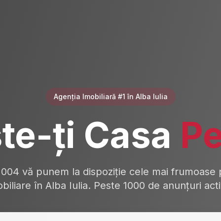
Agenția Imobiliară #1 în Alba Iulia
te-ți Casa
Pe
2004 vă punem la dispoziție cele mai frumoase p
biliare în Alba Iulia. Peste 1000 de anunțuri act