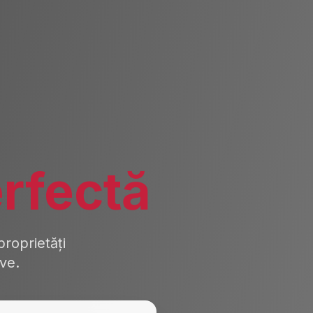
rfectă
roprietăți
ive.