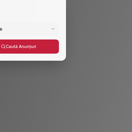
e
Caută Anunțuri