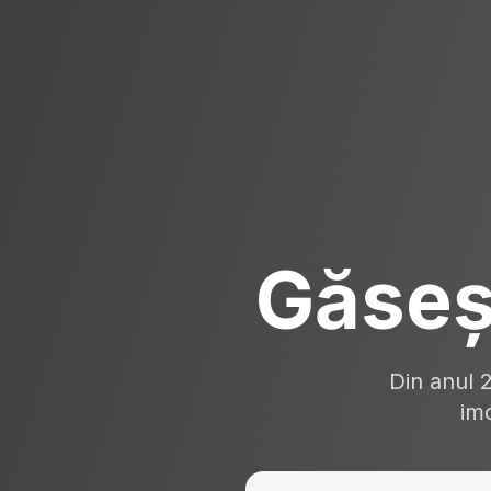
Găseș
Din anul 
imo