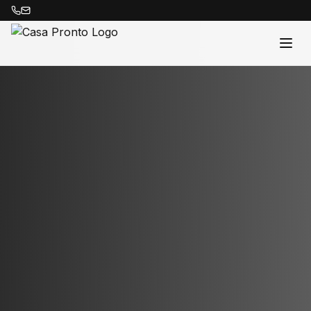
Acasă
Proprietăți
Despre Noi
Contact