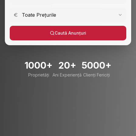
Toate Prețurile
Caută Anunțuri
1000+
20+
5000+
Proprietăți
Ani Experiență
Clienți Fericiți