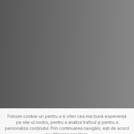
Folosim cookie-uri pentru a-ți oferi cea mai bună experiență
pe site-ul nostru, pentru a analiza traficul și pentru a
personaliza conținutul. Prin continuarea navigării, ești de acord