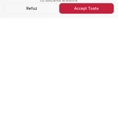
cu utilizarea acestora.
Refuz
Accept Toate
Ultimele Anunțuri
Cele Mai Noi Proprietăți
Cele mai recente anunțuri imobiliare din Alba Iulia,
adăugate de curând.
Închiriere
Nou