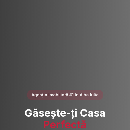
Agenția Imobiliară #1 în Alba Iulia
Găsește-ți Casa
Perfectă