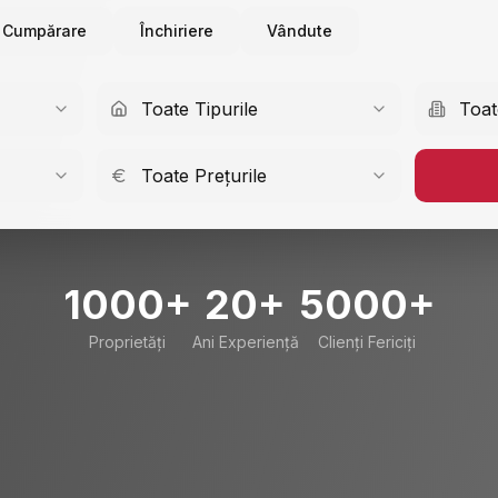
Cumpărare
Închiriere
Vândute
Toate Tipurile
Toat
Toate Prețurile
1000+
20+
5000+
Proprietăți
Ani Experiență
Clienți Fericiți