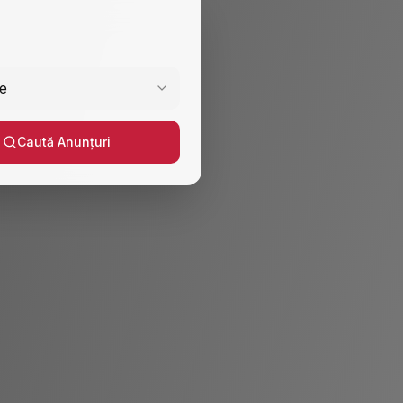
e
Caută Anunțuri