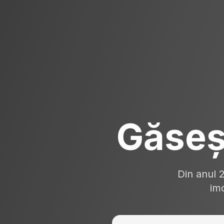
Găseș
Din anul 
imo