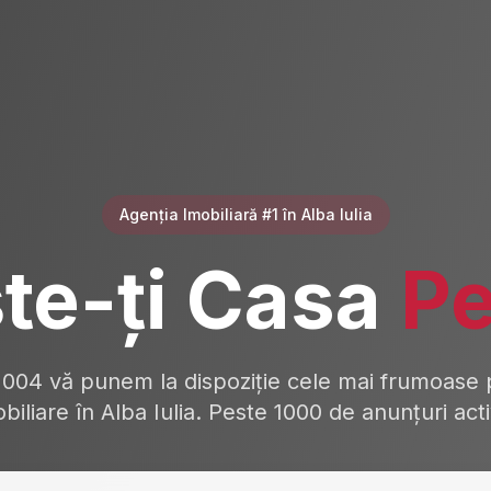
Agenția Imobiliară #1 în Alba Iulia
te-ți Casa
Pe
2004 vă punem la dispoziție cele mai frumoase p
biliare în Alba Iulia. Peste 1000 de anunțuri act