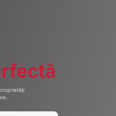
rfectă
roprietăți
ive.