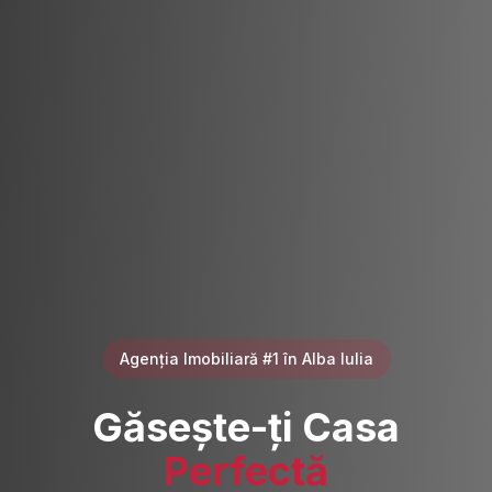
Agenția Imobiliară #1 în Alba Iulia
Găsește-ți Casa
Perfectă