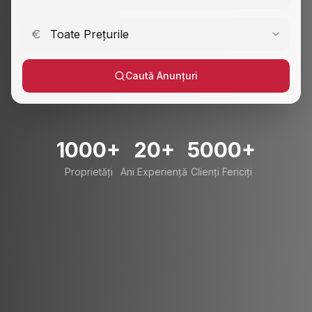
Toate Prețurile
Caută Anunțuri
1000+
20+
5000+
Proprietăți
Ani Experiență
Clienți Fericiți