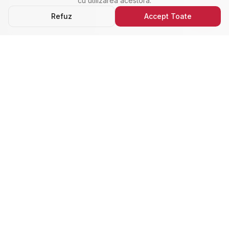
cu utilizarea acestora.
Refuz
Accept Toate
Ultimele Anunțuri
Cele Mai Noi Proprietăți
Cele mai recente anunțuri imobiliare din Alba Iulia,
adăugate de curând.
Închiriere
Nou