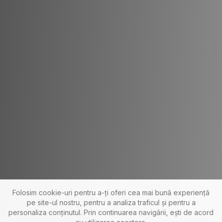
Folosim cookie-uri pentru a-ți oferi cea mai bună experiență
pe site-ul nostru, pentru a analiza traficul și pentru a
personaliza conținutul. Prin continuarea navigării, ești de acord