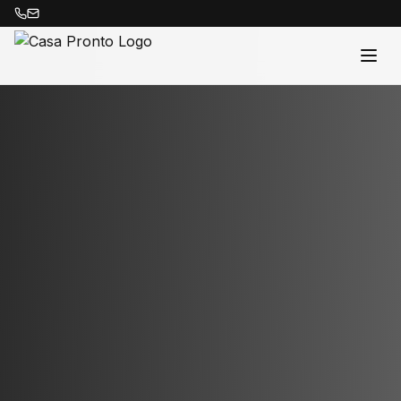
Acasă
Proprietăți
Despre Noi
Contact