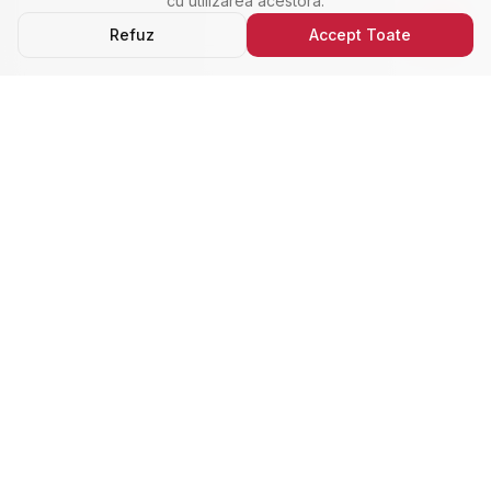
cu utilizarea acestora.
Refuz
Accept Toate
Ultimele Anunțuri
Cele Mai Noi Proprietăți
Cele mai recente anunțuri imobiliare din Alba Iulia,
adăugate de curând.
Închiriere
Nou