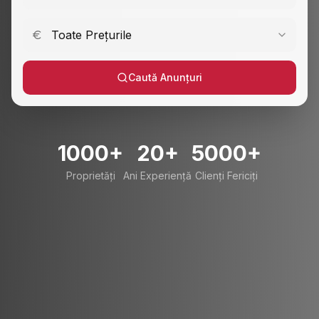
Toate Prețurile
Caută Anunțuri
1000+
20+
5000+
Proprietăți
Ani Experiență
Clienți Fericiți