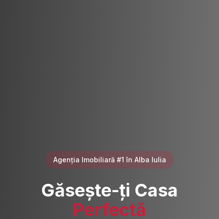
Agenția Imobiliară #1 în Alba Iulia
Găsește-ți Casa
Perfectă