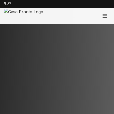
Acasă
Proprietăți
Despre Noi
Contact