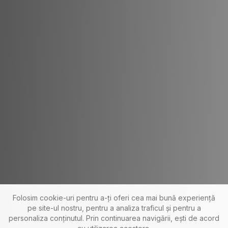
Folosim cookie-uri pentru a-ți oferi cea mai bună experiență
pe site-ul nostru, pentru a analiza traficul și pentru a
personaliza conținutul. Prin continuarea navigării, ești de acord