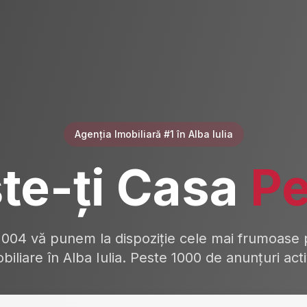
Agenția Imobiliară #1 în Alba Iulia
te-ți Casa
Pe
2004 vă punem la dispoziție cele mai frumoase p
biliare în Alba Iulia. Peste 1000 de anunțuri act