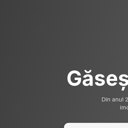
Găseș
Din anul 
imo