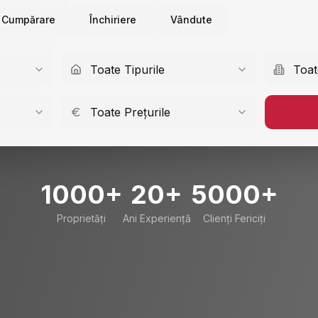
Cumpărare
Închiriere
Vândute
Toate Tipurile
Toat
Toate Prețurile
1000+
20+
5000+
Proprietăți
Ani Experiență
Clienți Fericiți