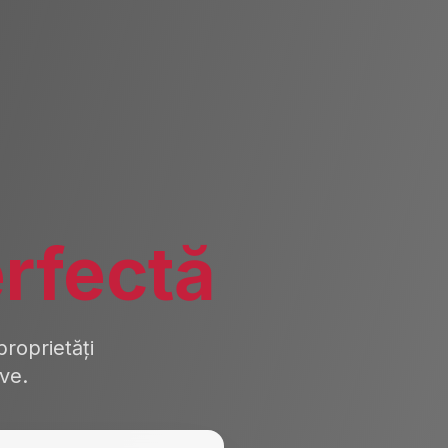
rfectă
roprietăți
ive.