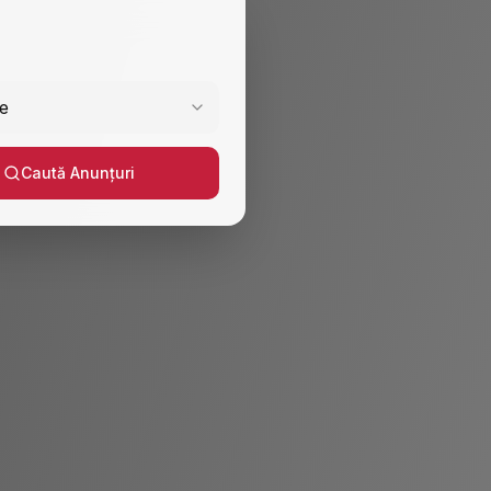
e
Caută Anunțuri