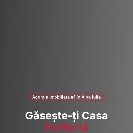
Agenția Imobiliară #1 în Alba Iulia
Găsește-ți Casa
Perfectă