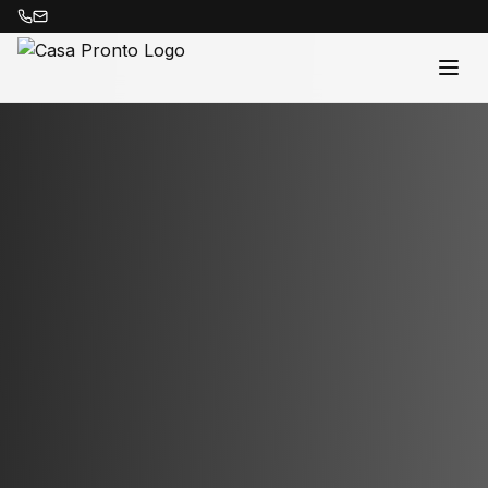
Acasă
Proprietăți
Despre Noi
Contact