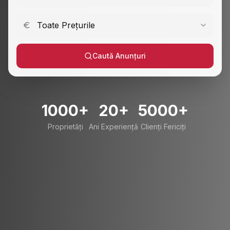
Toate Prețurile
Caută Anunțuri
1000+
20+
5000+
Proprietăți
Ani Experiență
Clienți Fericiți