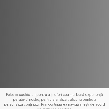
Folosim cookie-uri pentru a-ți oferi cea mai bună experiență
pe site-ul nostru, pentru a analiza traficul și pentru a
personaliza conținutul. Prin continuarea navigării, ești de acord