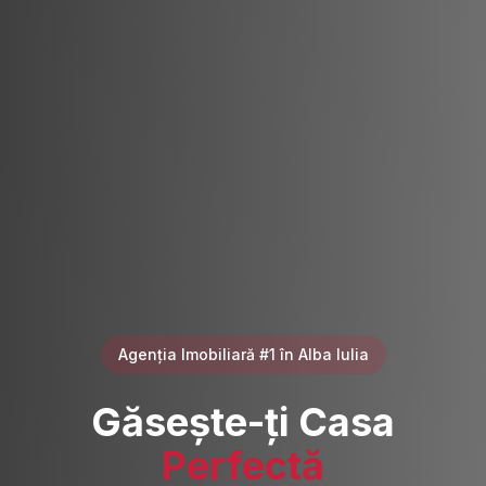
Agenția Imobiliară #1 în Alba Iulia
Găsește-ți Casa
Perfectă