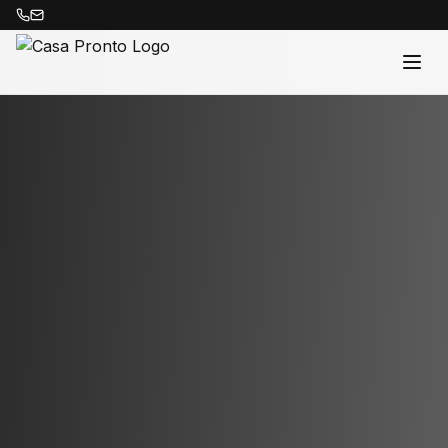
Acasă
Proprietăți
Despre Noi
Contact