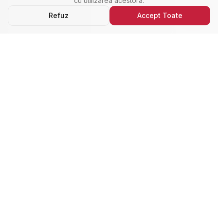
cu utilizarea acestora.
Refuz
Accept Toate
Ultimele Anunțuri
Cele Mai Noi Proprietăți
Cele mai recente anunțuri imobiliare din Alba Iulia,
adăugate de curând.
Închiriere
Nou