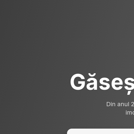
Găseș
Din anul 
imo