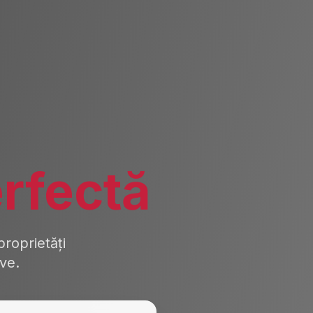
rfectă
roprietăți
ive.