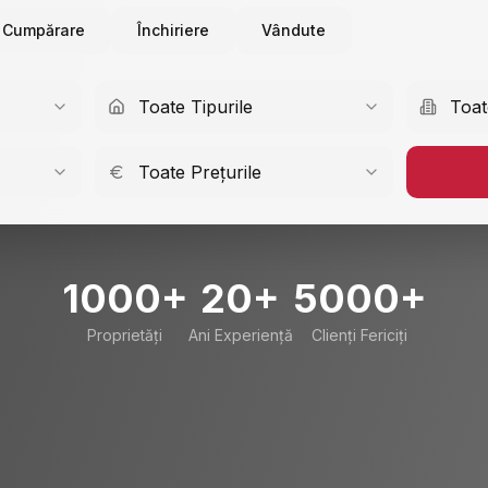
Cumpărare
Închiriere
Vândute
Toate Tipurile
Toat
Toate Prețurile
1000+
20+
5000+
Proprietăți
Ani Experiență
Clienți Fericiți