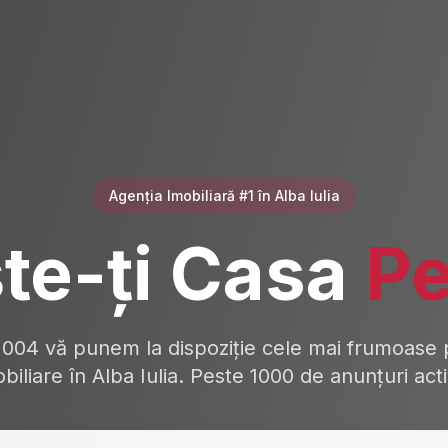
Agenția Imobiliară #1 în Alba Iulia
te-ți Casa
Pe
2004 vă punem la dispoziție cele mai frumoase p
biliare în Alba Iulia. Peste 1000 de anunțuri act