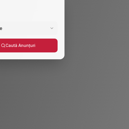
e
Caută Anunțuri