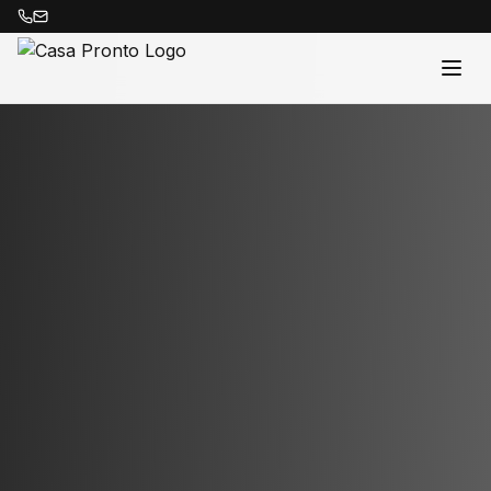
Acasă
Proprietăți
Despre Noi
Contact