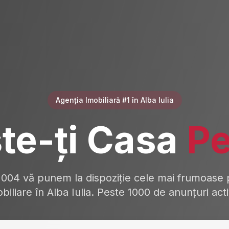
Agenția Imobiliară #1 în Alba Iulia
te-ți Casa
Pe
2004 vă punem la dispoziție cele mai frumoase p
biliare în Alba Iulia. Peste 1000 de anunțuri act