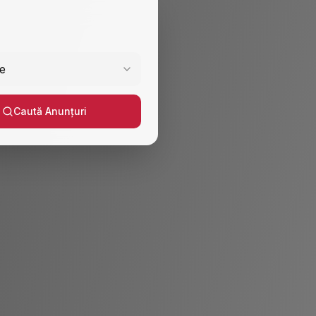
e
Caută Anunțuri