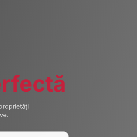
rfectă
roprietăți
ive.