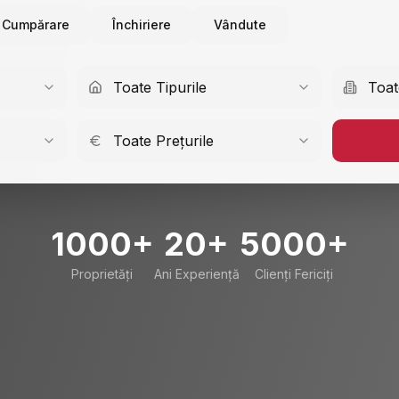
Cumpărare
Închiriere
Vândute
Toate Tipurile
Toat
Toate Prețurile
1000+
20+
5000+
Proprietăți
Ani Experiență
Clienți Fericiți