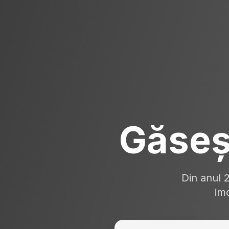
Găseș
Din anul 
imo