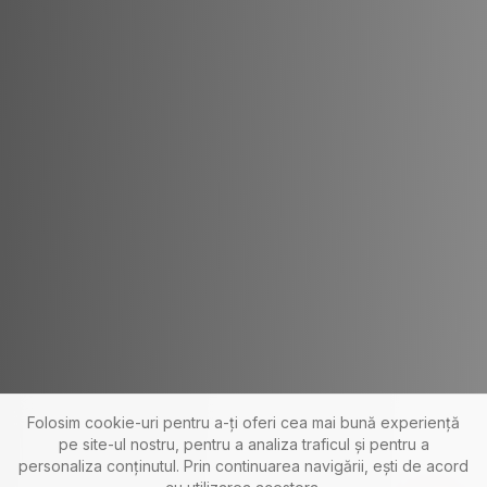
Folosim cookie-uri pentru a-ți oferi cea mai bună experiență
pe site-ul nostru, pentru a analiza traficul și pentru a
personaliza conținutul. Prin continuarea navigării, ești de acord