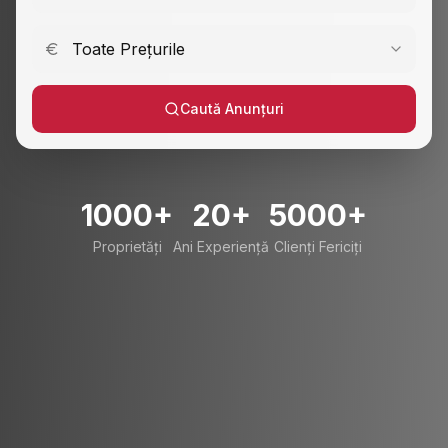
Toate Prețurile
Caută Anunțuri
1000+
20+
5000+
Proprietăți
Ani Experiență
Clienți Fericiți