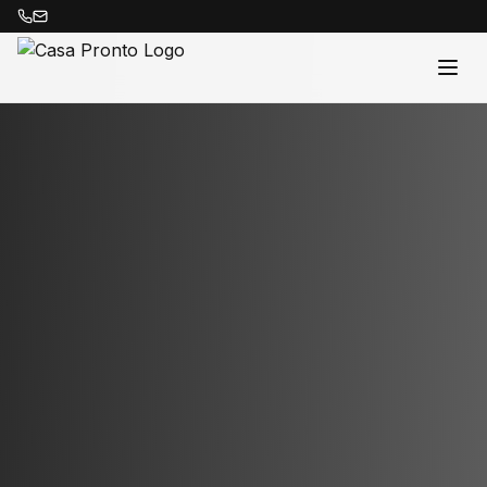
Acasă
Proprietăți
Despre Noi
Contact