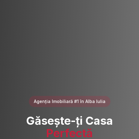
Agenția Imobiliară #1 în Alba Iulia
Găsește-ți Casa
Perfectă