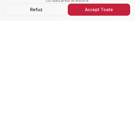
cu utilizarea acestora.
Refuz
Accept Toate
Ultimele Anunțuri
Cele Mai Noi Proprietăți
Cele mai recente anunțuri imobiliare din Alba Iulia,
adăugate de curând.
Închiriere
Nou