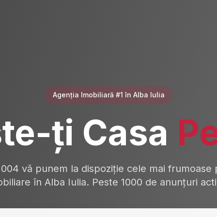
Agenția Imobiliară #1 în Alba Iulia
te-ți Casa
Pe
2004 vă punem la dispoziție cele mai frumoase p
biliare în Alba Iulia. Peste 1000 de anunțuri act