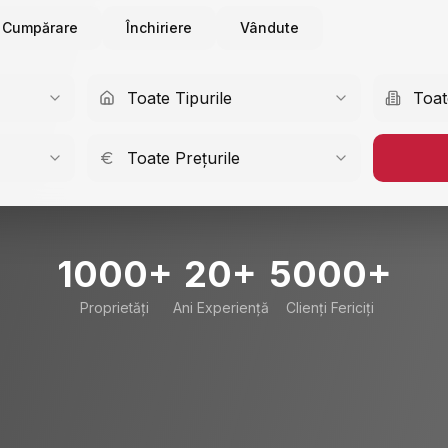
Cumpărare
Închiriere
Vândute
Toate Tipurile
Toat
Toate Prețurile
1000+
20+
5000+
Proprietăți
Ani Experiență
Clienți Fericiți