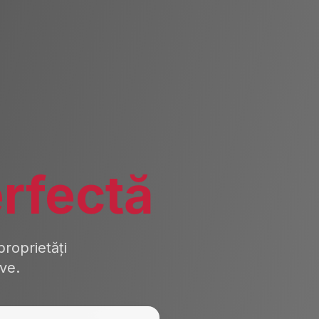
rfectă
roprietăți
ive.