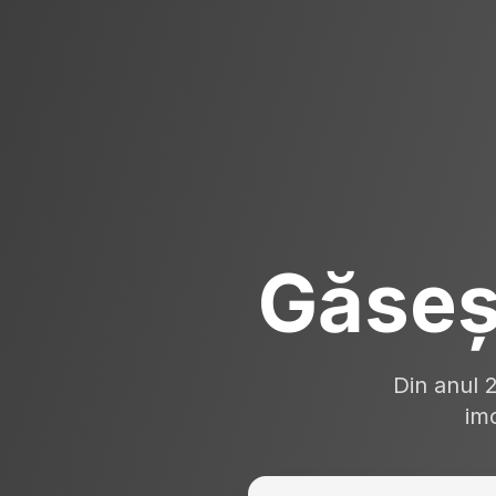
Găseș
Din anul 
imo