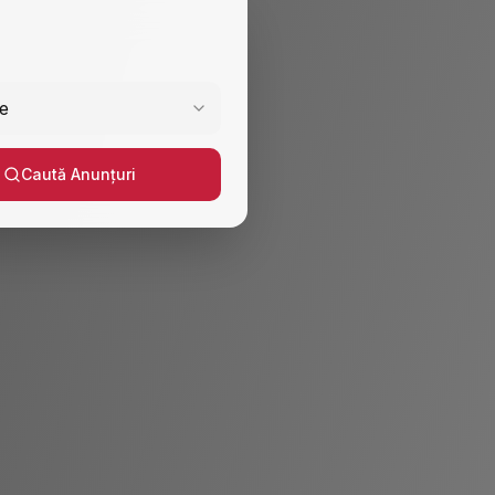
e
Caută Anunțuri