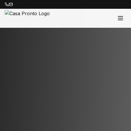
Acasă
Proprietăți
Despre Noi
Contact