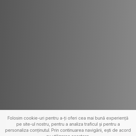
Folosim cookie-uri pentru a-ți oferi cea mai bună experiență
pe site-ul nostru, pentru a analiza traficul și pentru a
personaliza conținutul. Prin continuarea navigării, ești de acord