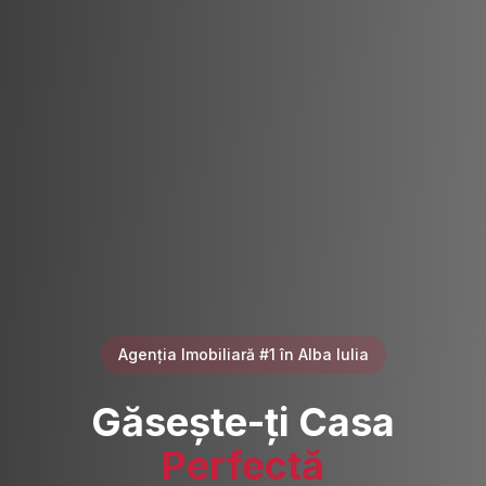
Agenția Imobiliară #1 în Alba Iulia
Găsește-ți Casa
Perfectă