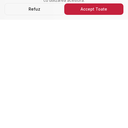
cu utilizarea acestora.
Refuz
Accept Toate
Ultimele Anunțuri
Cele Mai Noi Proprietăți
Cele mai recente anunțuri imobiliare din Alba Iulia,
adăugate de curând.
Închiriere
Nou