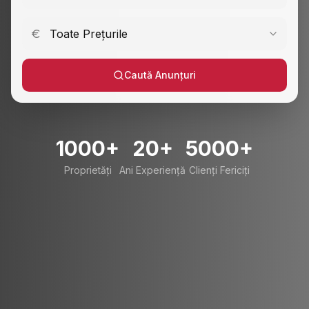
Toate Prețurile
Caută Anunțuri
1000+
20+
5000+
Proprietăți
Ani Experiență
Clienți Fericiți