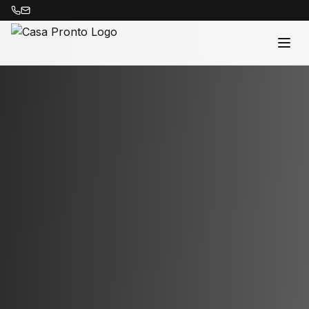
Acasă
Proprietăți
Despre Noi
Contact